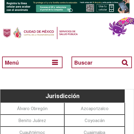
Menú
Buscar
Jurisdicción
Álvaro Obregón
Azcapotzalco
Benito Juárez
Coyoacán
Cuauhtémoc
Cuajimalpa