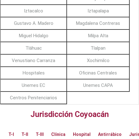
Iztacalco
Iztapalapa
Gustavo A. Madero
Magdalena Contreras
Miguel Hidalgo
Milpa Alta
Tláhuac
Tlalpan
Venustiano Carranza
Xochimilco
Hospitales
Oficinas Centrales
Unemes EC
Unemes CAPA
Centros Penitenciarios
Jurisdicción Coyoacán
T-I
T-II
T-III
Clínica
Hospital
Antirrábico
Juri