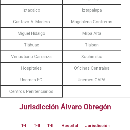
Iztacalco
Iztapalapa
Gustavo A. Madero
Magdalena Contreras
Miguel Hidalgo
Milpa Alta
Tláhuac
Tlalpan
Venustiano Carranza
Xochimilco
Hospitales
Oficinas Centrales
Unemes EC
Unemes CAPA
Centros Penitenciarios
Jurisdicción Álvaro Obregón
T-I
T-II
T-III
Hospital
Jurisdicción