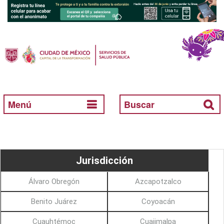
Menú
Buscar
Jurisdicción
Álvaro Obregón
Azcapotzalco
Benito Juárez
Coyoacán
Cuauhtémoc
Cuajimalpa