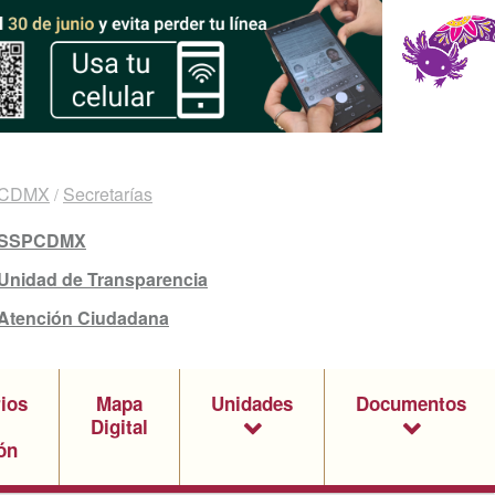
CDMX
Secretarías
/
SSPCDMX
Unidad de Transparencia
Atención Ciudadana
rios
Mapa
Unidades
Documentos
Digital
ón