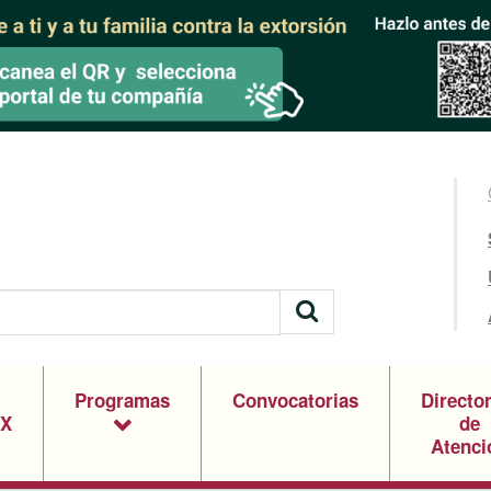
Programas
Convocatorias
Directo
X
de
Atenci